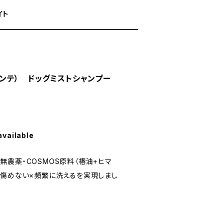
イト
ィダンテ） ドッグミストシャンプー
available
無農薬・COSMOS原料（椿油+ヒマ
を傷めない×頻繁に洗えるを実現しまし