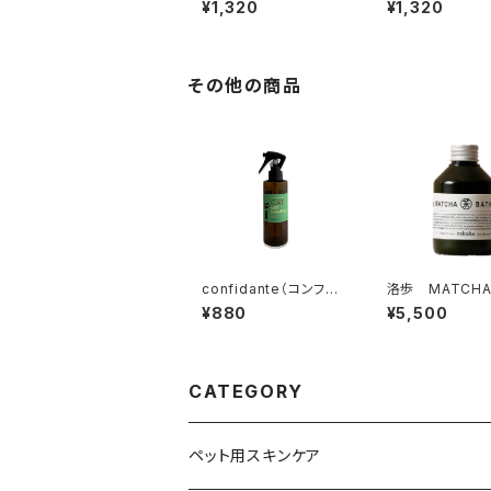
¥1,320
¥1,320
ャンプー ダマスクロ
ャンプー 無香
ーズ
その他の商品
confidante（コンフィ
洛歩 MATCHA
ダンテ） キャットミスト
ATH 洛乃湯～
¥880
¥5,500
シャンプー ミニ 無香
治抹茶～
料
CATEGORY
ペット用スキンケア