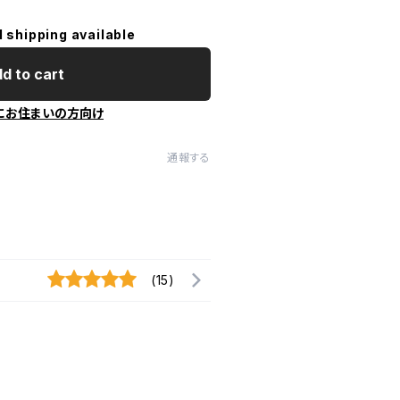
l shipping available
d to cart
にお住まいの方向け
通報する
(15)