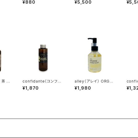
¥880
¥5,500
¥5,5
料
ャンプー ミニ ダマス
クシャンプー ダマスク
クシ
クローズ
ローズ
料
 茶 B
confidante（コンフィ
alley（アレイ） ORGA
conf
京都宇
ダンテ）ドッグオーガニッ
NIC HAND SOAP オ
ダンテ
¥1,870
¥1,980
¥1,3
クシャンプー ミニ 無
ーガニックハンドソー
ミニ 
香料
プ レモン