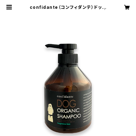
confidante（コンフィダンテ）ドッグ
オーガニックシャンプー 無香料 |
洛歩（rakuho らくほ） ヒトとペッ
トのためのオーガニックコスメブラン
ド