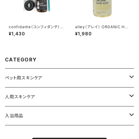
confidante（コンフィダンテ）
alley（アレイ） ORGANIC HA
おさんぽセット ドッグミストシ
ND SOAP オーガニックハンド
¥1,430
¥1,980
ャンプー 肉球クリーム 無香
ソープ オレンジ
料
CATEGORY
ペット用スキンケア
犬用オーガニックシャンプー
人用スキンケア
犬用ミストシャンプー
alley
入浴用品
犬用ヘアオイル
Suave-R
入浴剤